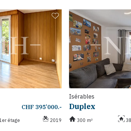
Isérables
Duplex
CHF 395'000.-
1er étage
2019
300 m²
3