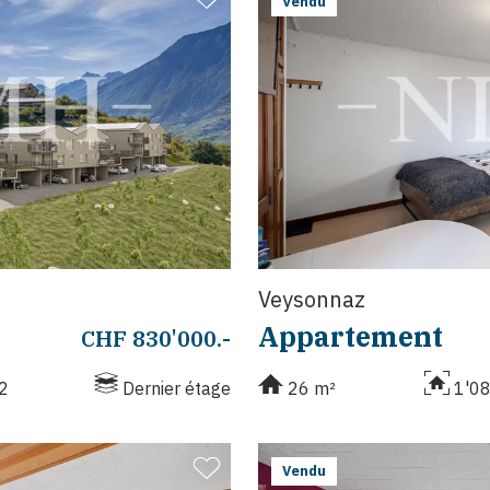
Vendu
Veysonnaz
Appartement
CHF 830'000.-
2
Dernier étage
26 m²
1'0
Vendu