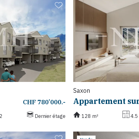
Saxon
Appartement sur
CHF 780'000.-
2
Dernier étage
128 m²
4.5