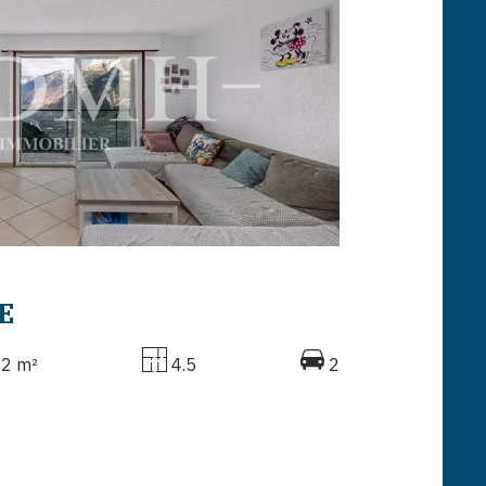
E
2 m²
4.5
2