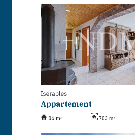
Isérables
Appartement
86 m²
783 m²