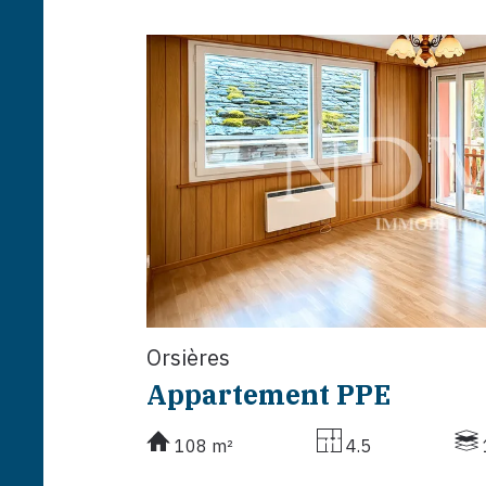
Orsières
Appartement PPE
108 m²
4.5