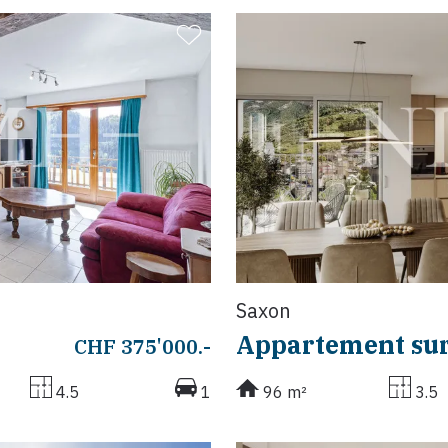
Saxon
Appartement sur
CHF 375'000.-
4.5
1
96 m²
3.5