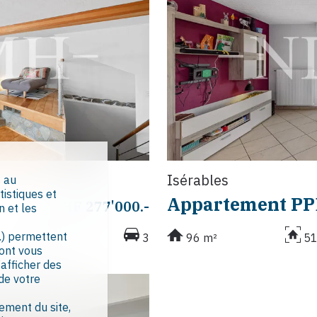
Isérables
s au
tistiques et
Appartement PP
CHF 277'000.-
n et les
.) permettent
3
3
96 m²
51
dont vous
’afficher des
 de votre
ement du site,