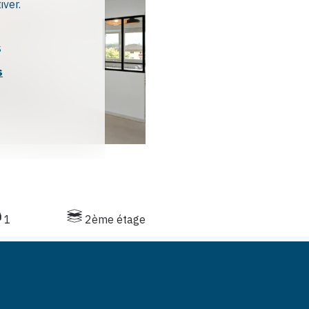
iver.
s
s
1
2ème étage