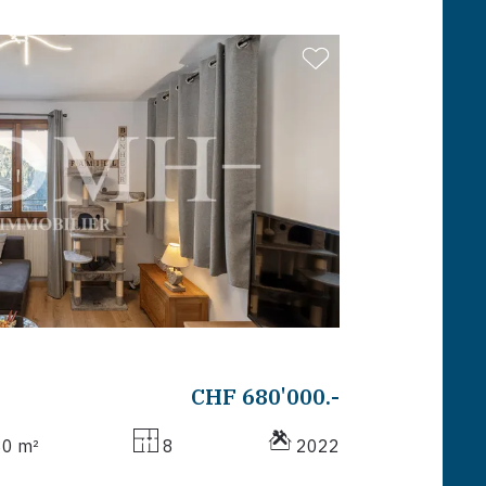
CHF 680'000.-
80 m²
8
2022