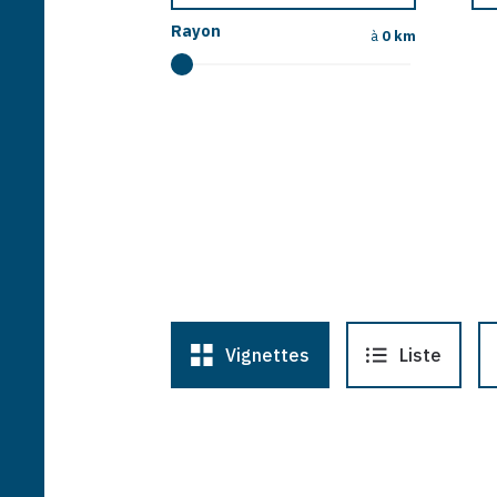
Rayon
à
0 km
Vignettes
Liste