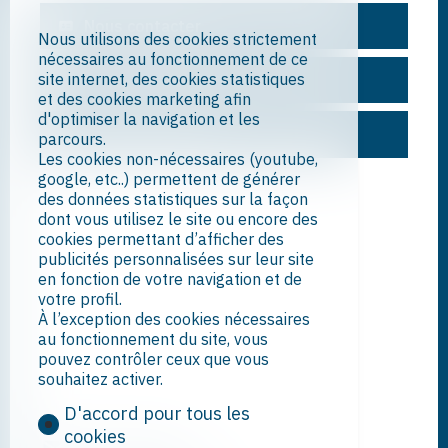
autres postes de consommation) et de la
Nous contacter
performance de l’enveloppe d'un bâtiment.
Nous utilisons des cookies strictement
nécessaires au fonctionnement de ce
site internet, des cookies statistiques
Ajouter aux favoris
et des cookies marketing afin
d'optimiser la navigation et les
Visiter cet objet
parcours.
Les cookies non-nécessaires (youtube,
google, etc..) permettent de générer
des données statistiques sur la façon
dont vous utilisez le site ou encore des
cookies permettant d’afficher des
publicités personnalisées sur leur site
en fonction de votre navigation et de
votre profil.
À l’exception des cookies nécessaires
au fonctionnement du site, vous
pouvez contrôler ceux que vous
souhaitez activer.
D'accord pour tous les
cookies