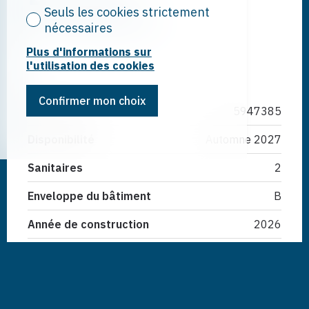
Seuls les cookies strictement
Caractéristiques
nécessaires
Plus d'informations sur
l'utilisation des cookies
Confirmer mon choix
Référence
5947385
Disponibilité
Automne 2027
Sanitaires
2
Enveloppe du bâtiment
B
Année de construction
2026
Émissions directes de CO2
B
Pièces
4.5