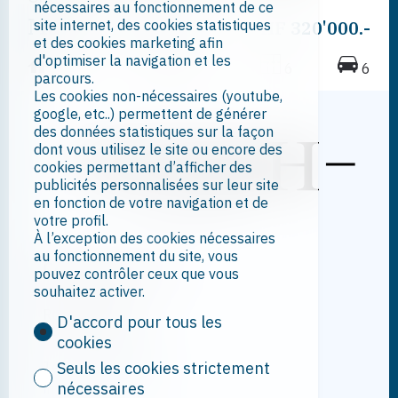
nécessaires au fonctionnement de ce
Maison à rénover
site internet, des cookies statistiques
CHF 320'000.-
et des cookies marketing afin
d'optimiser la navigation et les
200 m²
606 m²
6
6
parcours.
Les cookies non-nécessaires (youtube,
google, etc..) permettent de générer
des données statistiques sur la façon
dont vous utilisez le site ou encore des
cookies permettant d’afficher des
publicités personnalisées sur leur site
en fonction de votre navigation et de
votre profil.
À l’exception des cookies nécessaires
au fonctionnement du site, vous
Contactez-nous
pouvez contrôler ceux que vous
souhaitez activer.
NDMH Sàrl
Rue de la Poste 7
D'accord pour tous les
1920 Martigny
cookies
Tél.
027 722 80 00
Seuls les cookies strictement
info@ndmh.ch
nécessaires