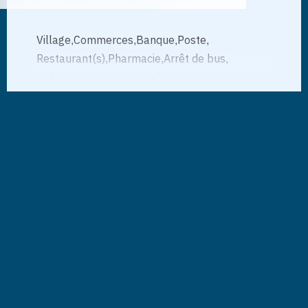
Village
Commerces
Banque
Poste
Restaurant(s)
Pharmacie
Arrêt de bus
Enfants bienvenus
Aire de jeux
Crèche/garderie
Ecole maternelle
Ecole primaire
Médecin
Extérieur
Terrasse(s)
Jardin
Silencieux/tranquille
Voir plus
Grange
Parking public
Place(s) de parc visiteur(s)
De la route
Construit sur un terrain plat