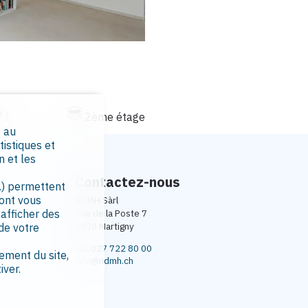
1
2ème étage
s au
tistiques et
n et les
Contactez-nous
.) permettent
dont vous
NDMH Sàrl
’afficher des
Rue de la Poste 7
1920 Martigny
 de votre
Tél.
027 722 80 00
ement du site,
info@ndmh.ch
iver.