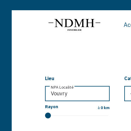
Ac
Lieu
Ca
NPA Localité
Rayon
à
0 km