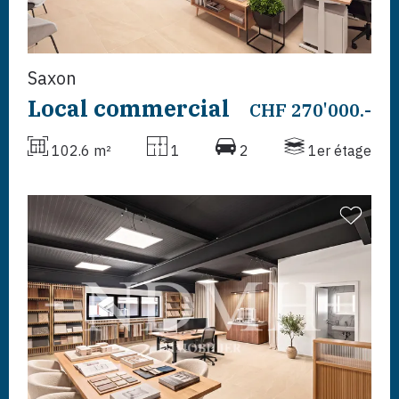
Saxon
Local commercial
CHF 270'000.-
102.6 m²
1
2
1er étage