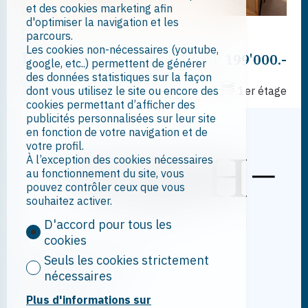
et des cookies marketing afin
d'optimiser la navigation et les
Saxon
parcours.
Les cookies non-nécessaires (youtube,
Local commercial
CHF 199'000.-
google, etc..) permettent de générer
des données statistiques sur la façon
dont vous utilisez le site ou encore des
63.8 m²
1
1
1er étage
cookies permettant d’afficher des
publicités personnalisées sur leur site
en fonction de votre navigation et de
votre profil.
À l’exception des cookies nécessaires
au fonctionnement du site, vous
pouvez contrôler ceux que vous
souhaitez activer.
D'accord pour tous les
cookies
Contactez-nous
Seuls les cookies strictement
nécessaires
NDMH Sàrl
Rue de la Poste 7
Plus d'informations sur