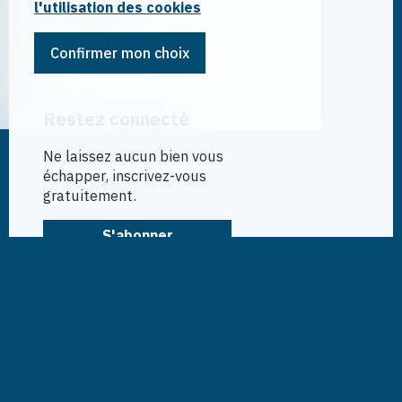
1920 Martigny
l'utilisation des cookies
Tél.
027 722 80 00
Confirmer mon choix
info@ndmh.ch
Restez connecté
Ne laissez aucun bien vous
échapper, inscrivez-vous
gratuitement.
S'abonner