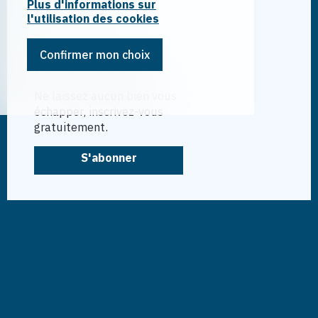
Tél.
027 722 80 00
Plus d'informations sur
info@ndmh.ch
l'utilisation des cookies
Confirmer mon choix
Restez connecté
Ne laissez aucun bien vous
échapper, inscrivez-vous
gratuitement.
S'abonner
®