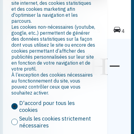
site internet, des cookies statistiques
Fully
et des cookies marketing afin
d'optimiser la navigation et les
Maison individuelle
parcours.
Les cookies non-nécessaires (youtube,
175 m²
791 m²
6.5
4
google, etc..) permettent de générer
des données statistiques sur la façon
dont vous utilisez le site ou encore des
cookies permettant d’afficher des
publicités personnalisées sur leur site
en fonction de votre navigation et de
votre profil.
À l’exception des cookies nécessaires
au fonctionnement du site, vous
pouvez contrôler ceux que vous
souhaitez activer.
Contactez-nous
D'accord pour tous les
cookies
NDMH Sàrl
Rue de la Poste 7
Seuls les cookies strictement
1920 Martigny
nécessaires