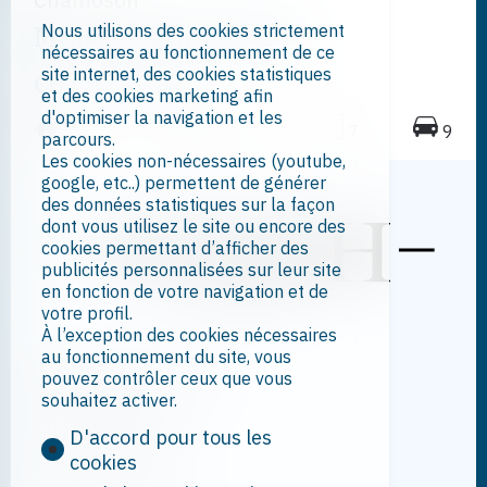
Maison individuelle
Nous utilisons des cookies strictement
nécessaires au fonctionnement de ce
site internet, des cookies statistiques
CHF 1'390'000.-
et des cookies marketing afin
d'optimiser la navigation et les
227 m²
809 m²
7
9
parcours.
Les cookies non-nécessaires (youtube,
google, etc..) permettent de générer
des données statistiques sur la façon
dont vous utilisez le site ou encore des
cookies permettant d’afficher des
publicités personnalisées sur leur site
en fonction de votre navigation et de
votre profil.
À l’exception des cookies nécessaires
au fonctionnement du site, vous
Contactez-nous
pouvez contrôler ceux que vous
souhaitez activer.
NDMH Sàrl
Rue de la Poste 7
D'accord pour tous les
1920 Martigny
cookies