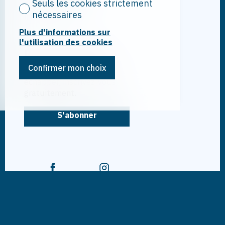
Seuls les cookies strictement
Tél.
027 722 80 00
nécessaires
info@ndmh.ch
Plus d'informations sur
l'utilisation des cookies
Restez connecté
Confirmer mon choix
Ne laissez aucun bien vous
échapper, inscrivez-vous
gratuitement.
S'abonner
®
Logiciel Immomig
2004-2026 par IMMOMIG SA | Tous
droits réservés | Nos annonces sur
dreamo.ch
|
Mentions