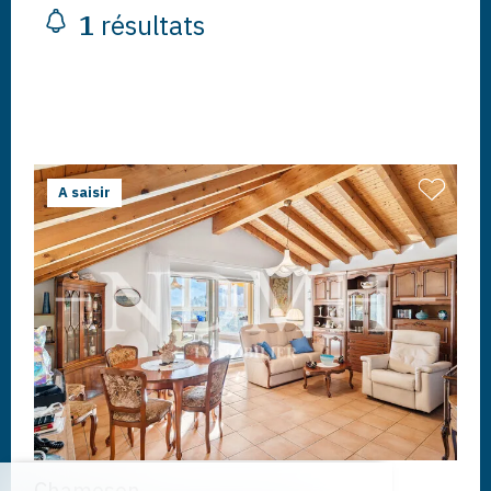
1
résultats
A saisir
Chamoson