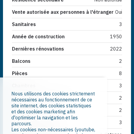
Vente autorisée aux personnes à l'étranger
Oui
Sanitaires
3
Année de construction
1950
Dernières rénovations
2022
Balcons
2
Pièces
8
Chambres
3
Nous utilisons des cookies strictement
Nombre d'étage(s) total
2
nécessaires au fonctionnement de ce
site internet, des cookies statistiques
Logements
2
et des cookies marketing afin
d'optimiser la navigation et les
Nombre de terrasse
3
parcours.
Les cookies non-nécessaires (youtube,