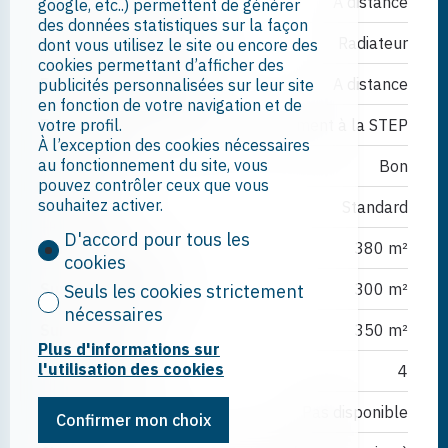
Type de chauffage
A distance
google, etc..) permettent de générer
des données statistiques sur la façon
Installation chauffage
Radiateur
dont vous utilisez le site ou encore des
cookies permettant d’afficher des
Eau chaude sanitaire
A distance
publicités personnalisées sur leur site
en fonction de votre navigation et de
votre profil.
Evacuation eaux usées
Raccordement à la STEP
À l’exception des cookies nécessaires
au fonctionnement du site, vous
Etat du bien
Bon
pouvez contrôler ceux que vous
souhaitez activer.
Standing
Standard
D'accord pour tous les
Surface terrain
380 m²
cookies
Surface habitable
300 m²
Seuls les cookies strictement
nécessaires
Surface utile
350 m²
Plus d'informations sur
l'utilisation des cookies
Nombre de WC
4
Places de parc
Pas disponible
Confirmer mon choix